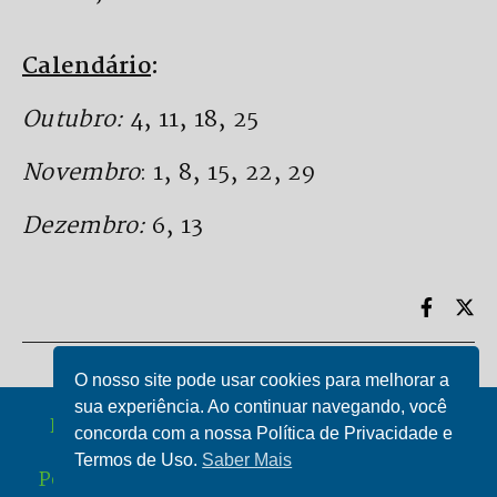
Calendário
:
Outubro:
4, 11, 18, 25
Novembro
: 1, 8, 15, 22, 29
Dezembro:
6, 13
O nosso site pode usar cookies para melhorar a
sua experiência. Ao continuar navegando, você
Direitos Autorais Ebep-Rio @ 2025 / Arte e
concorda com a nossa Política de Privacidade e
Design @ Désirée Jung
Termos de Uso.
Saber Mais
Política de Privacidade e Termos de Uso Ebep